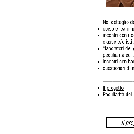
Nel dettaglio d
corso e-learning
incontri con i 
classe e/o isti
“laboratori del
peculiarità ed 
incontri con ba
questionari di 
—————————
Il progetto
Peculiarità del
Il pr