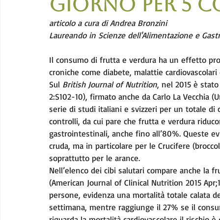
GIORNO PER 5 C
articolo a cura di Andrea Bronzini 
Laureando in Scienze dell'Alimentazione e Gas
Il consumo di frutta e verdura ha un effetto pro
croniche come diabete, malattie cardiovascolari 
Sul 
British Journal of Nutrition
, nel 2015 è stato
2:S102-10), firmato anche da Carlo La Vecchia (U
serie di studi italiani e svizzeri per un totale di
controlli, da cui pare che frutta e verdura riducon
gastrointestinali, anche fino all’80%. Queste evi
cruda, ma in particolare per le Crucifere (broccoli
soprattutto per le arance.
Nell’elenco dei cibi salutari compare anche la fru
(American Journal of Clinical Nutrition 2015 Apr;
persone, evidenza una mortalità totale calata 
settimana, mentre raggiunge il 27% se il cons
riguarda la mortalità cardiovascolare il rischio