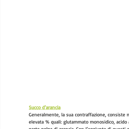
Succo d’arancia
Generalmente, la sua contraffazione, consiste n
elevata % quali: glutammato monosidico, acido as
parte polpa di arancia. Con l’aggiunta di questi 