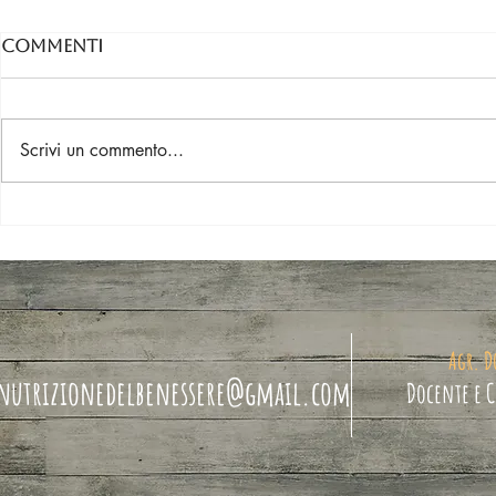
Commenti
Scrivi un commento...
La Contraffazione
Alimentare
Agr. D
nutrizionedelbenessere
@gmail.com
Docente e 