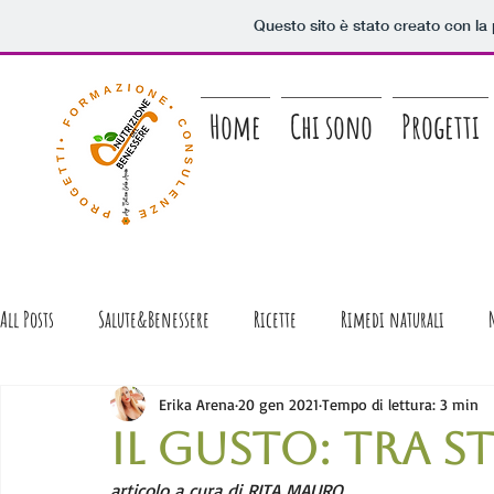
Questo sito è stato creato con la
Home
Chi sono
Progetti
All Posts
Salute&Benessere
Ricette
Rimedi naturali
Racconti di...Gastronomia!
Erika Arena
20 gen 2021
Tempo di lettura: 3 min
IL GUSTO: tra st
articolo a cura di RITA MAURO