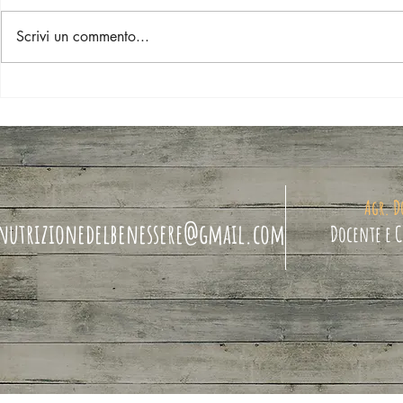
Scrivi un commento...
IL SIGNIFICATO DEL CIBO
NELLA FILOSOFIA
Agr. D
nutrizionedelbenessere
@gmail.com
Docente e 